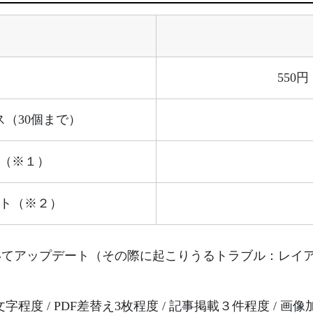
550
（30個まで）
（※１）
ト（※２）
HPについてアップデート（その際に起こりうるトラブル：
字程度 / PDF差替え3枚程度 / 記事掲載３件程度 / 