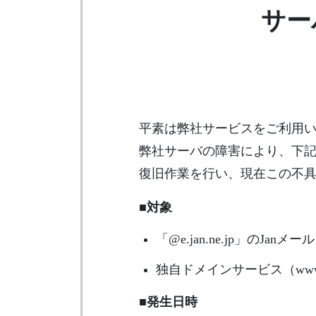
サー
平素は弊社サービスをご利用
弊社サーバの障害により、下
復旧作業を行い、現在この不
■対象
「@e.jan.ne.jp」のJ
独自ドメインサービス（ww
■発生日時