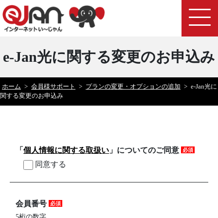
e-Jan光に関する変更のお申込み
ホーム
>
会員様サポート
>
プランの変更・オプションの追加
>
e-Jan光に
関する変更のお申込み
「
個人情報に関する取扱い
」についてのご同意
必須
同意する
会員番号
必須
5桁の数字