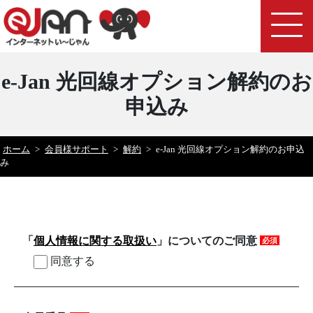
e-Jan 光回線オプション解約のお
申込み
ホーム
>
会員様サポート
>
解約
>
e-Jan 光回線オプション解約のお申込
み
「
個人情報に関する取扱い
」についてのご同意
必須
同意する