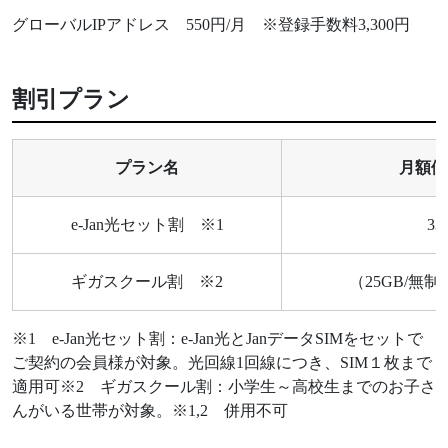
グローバルIPアドレス 550円/月 ※登録手数料3,300円
割引プラン
プラン名
月額値
e-Jan光セット割 ※1
33
ギガスクール割 ※2
（25GB/無制
※1 e-Jan光セット割：e-Jan光とJanデータSIMをセットで
ご契約の会員様が対象。光回線1回線につき、SIM１枚まで
適用可※2 ギガスクール割：小学生～高校生までのお子さ
んがいる世帯が対象。※1,2 併用不可