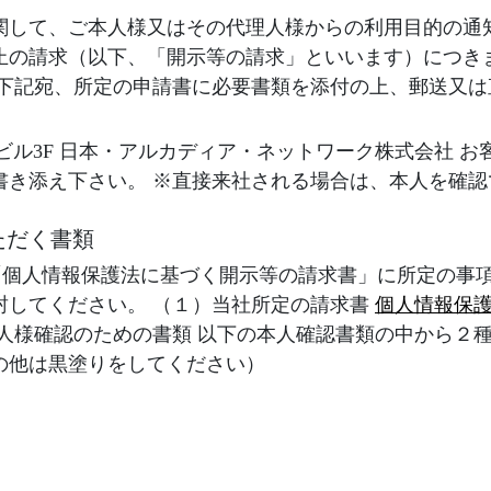
関して、ご本人様又はその代理人様からの利用目的の通
止の請求（以下、「開示等の請求」といいます）につき
は下記宛、所定の申請書に必要書類を添付の上、郵送又
27 タスビル3F 日本・アルカディア・ネットワーク株式会社
書き添え下さい。 ※直接来社される場合は、本人を確
。
ただく書類
「個人情報保護法に基づく開示等の請求書」に所定の事項
封してください。 （１）当社所定の請求書
個人情報保護
本人様確認のための書類 以下の本人確認書類の中から２
の他は黒塗りをしてください）