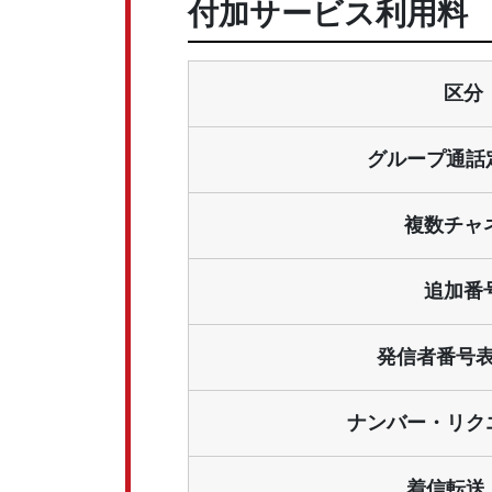
付加サービス利用料
区分
グループ通話定
複数チャ
追加番
発信者番号表
ナンバー・リクエ
着信転送 