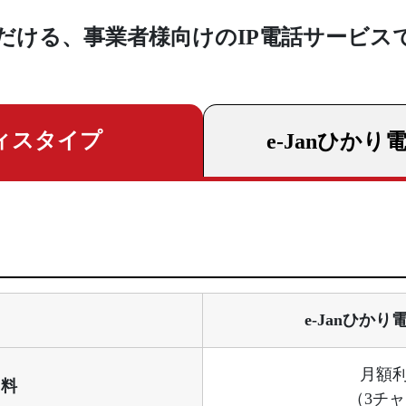
ただける、事業者様向けのIP電話サービス
ィスタイプ
e-Janひかり
e-Janひか
月額利
用料
（3チ