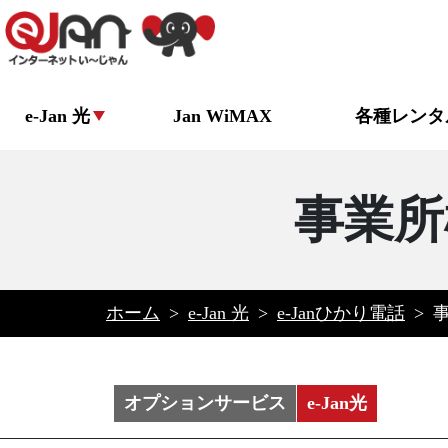
e-Jan 光
Jan WiMAX
各種レンタ
事業所
ホーム
>
e-Jan 光
>
e-Janひかり電話
>
オプションサービス
e-Jan光